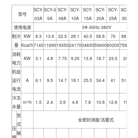
SCY-
SCY-0
SCY-
SCY-
SCY-
SCY-
SCY-
SCY-
S
型号
03A
5A
08A
10A
15A
20A
25A
30A
4
使用电源
3Φ-50Hz-380V
制冷
KW
8.3
13.6
22.5
28.1
40.5
58.8
70
88.2
11
量
Kcal/h
7140
11690
19350
24170
34830
50600
60200
75900
99
消耗
KW
3.1
4.8
7.75
9.25
13.8
18.7
23.5
29
3
电力
机组
运行
A
6.1
9.5
14.7
18.1
25.5
34.4
41
51.4
6
电流
冷冻
m³/h
1.5
2.4
3.9
4.8
7.8
10.8
12.6
15
2
水量
型
全密封涡旋/活塞式.
式
压
输
缩