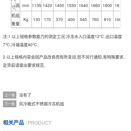
高
mm
1135
1420
1450
1530
1640
1660
1800
1810
2
寸
机组
Kg
130
170
370
400
540
760
810
1000
1
重量
注:1.以上规格参数能力的测定工况:冷冻水入口温度12℃,出口温度
7℃,冷凝温度40℃;
2.以上规格内容会因产品改良而有所变动,恕不另行通知,有特殊要求,
定货前请提出要求规范.
没有了
上一条
风冷箱式不锈钢冷冻机组
下一条
相关产品
/ PRODUCT