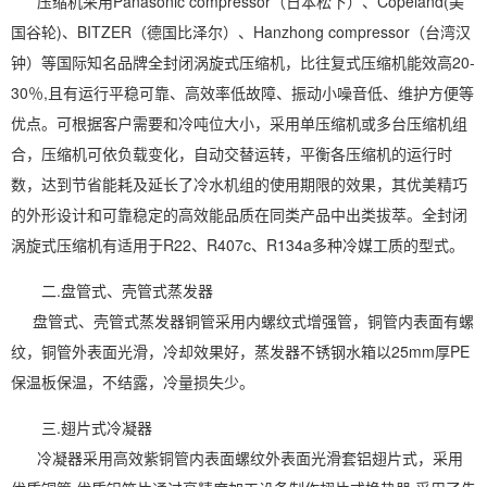
压缩机采用Panasonic compressor（日本松下）、Copeland(美
国谷轮)、BITZER（德国比泽尔）、Hanzhong compressor（台湾汉
钟）等国际知名品牌全封闭涡旋式压缩机，比往复式压缩机能效高20-
30％,且有运行平稳可靠、高效率低故障、振动小噪音低、维护方便等
优点。可根据客户需要和冷吨位大小，采用单压缩机或多台压缩机组
合，压缩机可依负载变化，自动交替运转，平衡各压缩机的运行时
数，达到节省能耗及延长了冷水机组的使用期限的效果，其优美精巧
的外形设计和可靠稳定的高效能品质在同类产品中出类拔萃。全封闭
涡旋式压缩机有适用于R22、R407c、R134a多种冷媒工质的型式。
二.盘管式、壳管式蒸发器
盘管式、壳管式蒸发器铜管采用内螺纹式增强管，铜管内表面有螺
纹，铜管外表面光滑，冷却效果好，蒸发器不锈钢水箱以25mm厚PE
保温板保温，不结露，冷量损失少。
三.翅片式冷凝器
冷凝器采用高效紫铜管内表面螺纹外表面光滑套铝翅片式，采用