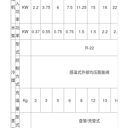
入
机
KW
2.2
3.75
6
7.5
11.25
15
18
22.5
功
率
水
功
KW
0.37
0.55
0.75
0.75
1.5
1.5
2.2
2.2
泵
率
型
R-22
式
控
制
冷
感温式外部均压膨胀阀
方
媒
式
充
填
Kg
2
3
5
6
8
12
13
16
量
型
蒸
盘管/壳管式
式