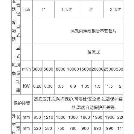
发
管
器
inch
1"
1-1/2"
2"
2-1/2"
径
冷
型
凝
高效内螺纹铜管串套铝片
式
器
型
轴流式
式
风
风
m³/h
3000
5000
8000
10000
15000
20000
25000
30000
40
扇
量
功
KW
0.28
0.36
0.5
0.9
1.35
1.5
1.5
2.2
率
高底压开关,防冻保护,可溶栓/安全阀,过载保护装置,
保护装置
器,温度自动保护开关等.
外
长
mm
930
1210
1300
1300
1600
1900
1900
2200
2
型
宽
mm
520
580
750
780
900
990
990
1110
1
尺