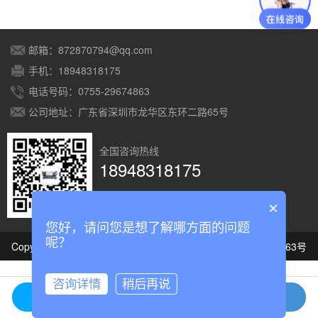
邮箱：872870794@qq.com
手机：18948318175
电话号码：0755-29674863
公司地址：广东省深圳市龙华区东环二路65号
全国咨询热线
18948318175
×
您好，请问您是想了解哪方面的问题
呢？
Copyright 2025 © 深圳市深创亿制冷有限公司
粤ICP备12047563号
咨询详情
稍后再说
在线咨询
拨打电话