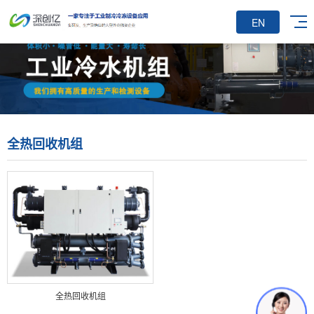
EN
全热回收机组
全热回收机组