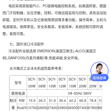
电控采用高智能PLC、PC级微电脑控制系统，如美国邦普，德国
西门子控制器，反应灵敏，控制，可做远程监视与控制，具有自动加
卸载、定时开关机以及记录故障原因等多重功能，操作简单，主机与
电源接驳。故障率低，安全系数高，安装简单，系统控制可即时调
整，直观可靠。
七、国外进口冷冻配件
冷冻配件全部选用 EMERSON(美国艾默生),ALCO(美国艾
柯),DANFOSS(丹麦丹佛斯)等,性能卓越,安全环保。
水冷箱式工业冰水机组性能参考表：
SCY-
SCY-
SCY-
SCY-
SCY-
SCY-
SCY-
SCY-
型号
05W
08W
10W
12W
15W
20W
25W
30W
使用电源
3Φ-50Hz-380V
制冷
KW
15.9
26.3
31.9
39.4
42.2
66.8
78.8
100.2
量
Kcal/h
13700
22600
27400
33900
36300
57400
67800
86200
1