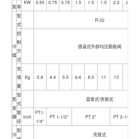
KW
0.55
0.75
0.75
1.5
1.5
1.5
2.2
2.2
泵
率
型
R-22
式
控
制
冷
感温式外部均压膨胀阀
方
媒
式
充
填
Kg
2.8
4.4
5.5
6.6
8.5
11
13
16
量
型
蒸
盘管式/壳管式
式
发
管
PT1-
器
inch
PT 1-1/2"
PT 2"
PT 2-1/2"
径
1/4"
型
冷
壳管式
式