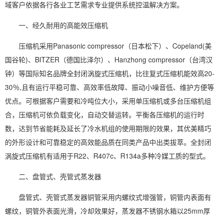
域客户依据各行各业工艺需求专业提供系统控温解决方案。
一、经久耐用的高能效压缩机
压缩机采用Panasonic compressor（日本松下）、Copeland(美
国谷轮)、BITZER（德国比泽尔）、Hanzhong compressor（台湾汉
钟）等国际知名品牌全封闭涡旋式压缩机，比往复式压缩机能效高20-
30％,且有运行平稳可靠、高效率低故障、振动小噪音低、维护方便等
优点。可根据客户需要和冷吨位大小，采用单压缩机或多台压缩机组
合，压缩机可依负载变化，自动交替运转。平衡各压缩机的运行时
数，达到节省能耗及延长了冷水机组的使用期限的效果，其优美精巧
的外形设计和可靠稳定的高效能品质在同类产品中出类拔萃。全封闭
涡旋式压缩机有适用于R22、R407c、R134a多种冷媒工质的型式。
二、盘管式、壳管式蒸发器
盘管式、壳管式蒸发器铜管采用内螺纹式增强管，铜管内表面有
螺纹，铜管外表面光滑，冷却效果好，蒸发器不锈钢水箱以25mm厚