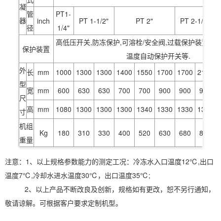
凝
管
PT1-
器
inch
PT 1-1/2"
PT 2"
PT 2-1/2"
径
1/4"
高低压开关,防冻保护,可溶栓/安全阀,过载保护装置,线
保护装置
温度自动保护开关等.
外
长
mm
1000
1300
1300
1400
1550
1700
1700
2100
型
宽
mm
600
630
630
700
700
900
900
900
尺
高
mm
1080
1300
1300
1300
1340
1330
1330
1380
寸
机组
Kg
180
310
330
400
520
630
680
850
重量
注意：1、以上规格参数能力的测定工况：冷冻水入口温度12℃,出口
温度7℃,冷却水进水温度30℃，出口温度35℃;
2、以上产品不断改良及创新，规格如有更改，恕不另行通知，
敬请谅解。可根据客户要求定制机型。